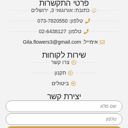
פרטי התקשרות
כתובת: אורוגואי 3, ירושלים
טלפון: 073-7820550
טלפון: 02-6438127
אימייל: Gila.flowers3@gmail.com
שירות לקוחות
צרו קשר
תקנון
ביטולים
יצירת קשר