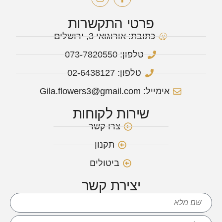
פרטי התקשרות
כתובת: אורוגואי 3, ירושלים
טלפון: 073-7820550
טלפון: 02-6438127
אימייל: Gila.flowers3@gmail.com
שירות לקוחות
צרו קשר
תקנון
ביטולים
יצירת קשר