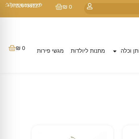
למתקשרים מחו״ל:
97226438127+
₪
0
₪
0
ן וכלה
מתנות ליולדות
מגשי פירות