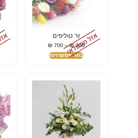
זר טוליפים
₪
700
–
₪
300
בחר אפשרויות