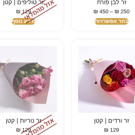
זר לבן פורח
זר טוליפים | קטן
₪
129
₪
450
–
₪
250
בחר אפשרויות
מידע נוסף
זר ורדים | קטן
זר נוריות | קטן
₪
129
₪
129