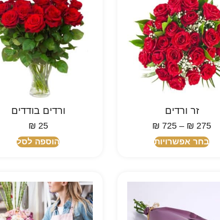
זר ורדים
ורדים בודדים
₪
25
₪
725
–
₪
275
בחר אפשרויות
הוספה לסל