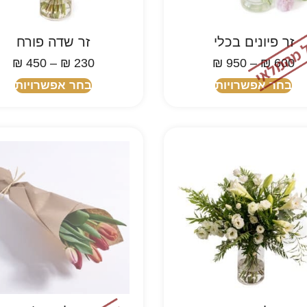
זר פיונים בכלי
זר שדה פורח
₪
450
–
₪
230
₪
950
–
₪
600
בחר אפשרויות
בחר אפשרויות