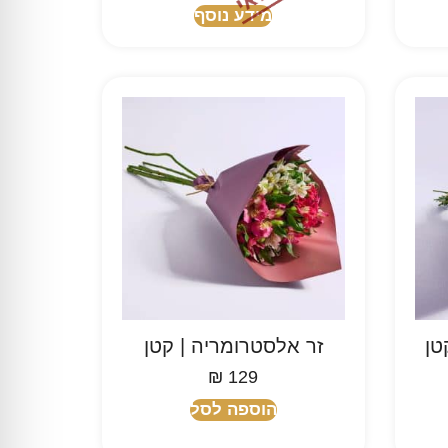
מידע נוסף
טן
זר אלסטרומריה | קטן
₪
129
הוספה לסל