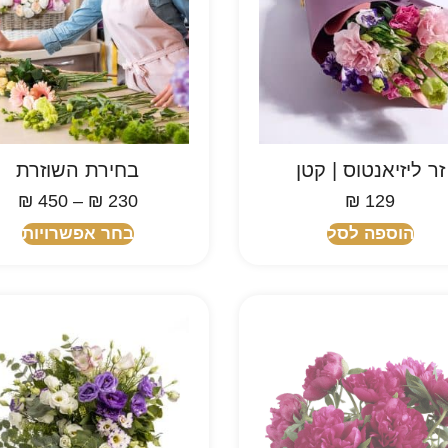
זר ליזיאנטוס | קטן
בחירת השוזרת
₪
450
–
₪
230
₪
129
הוספה לסל
בחר אפשרויות