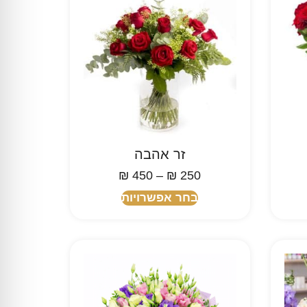
זר אהבה
₪
450
–
₪
250
בחר אפשרויות