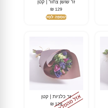
זר שושן צחור | קטן
₪
129
הוספה לסל
זר כלניות | קטן
₪
129