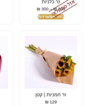
זר כלניות
₪
300
–
₪
200
בחר אפשרויות
זר חמניות | קטן
₪
129