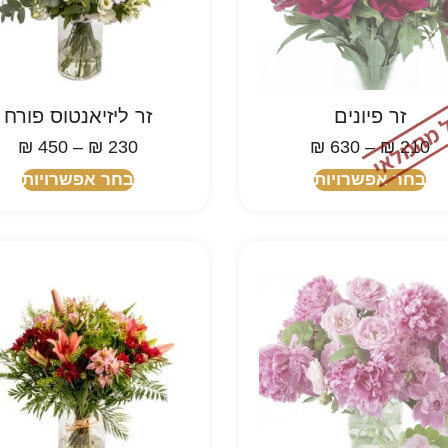
זר פיונים
זר ליזיאנטוס פורח
₪
450
–
₪
230
₪
630
–
₪
210
בחר אפשרויות
בחר אפשרויות