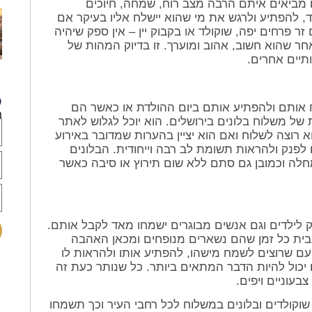
ם מביאים איתם הרבה מצב רוח, שמחה, חיוכים
ד, להפתיע ולרגש את מי שהוא יישלח אליו בעיקר אם
 פרחים יפה, שוקולד או בקבוק יין – אין ספק שיהיה
 שהוא חשוב, אהוב ומוערך. זו בדיוק המהות של
תיים אחרים.
ל
ח אותם ולהפתיע אותם ביום ההולדת או כאשר הם
ר
 של משלוח בלונים בירושלים. הוא יוכל לגלוש לאתר
א רוצה לשלוח ואם הוא יציין בהערות שמדובר באירוע
 לפנק ולהראות תשומת לב רבה וייחודית. הבלונים
לה וכמובן גם סתם ללא שום תירוץ או סיבה כאשר
ק לילדים וגם אנשים מבוגרים ישמחו מאד לקבל אותם.
בית כל זמן שהם נשארים מנופחים ומכאן האהבה
פעם שרוצים לשמח מישהו, להפתיע אותו ולהראות לו
 יכול להיות הדבר המתאים ביותר. כל שנותר כעת זה
עוניים ויפים.
, שוקולדים ובלונים במשלוח לכל רחבי העיר וכך תשמחו