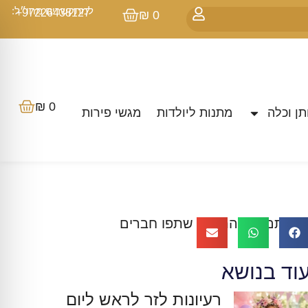
למתקשרים מחו״ל:
97226438127+
₪
0
₪
0
ן וכלה
מתנות ליולדות
מגשי פירות
הבתם את התוכן? שתפו חברים
וד בנושא
רעיונות לזר לראש ליום