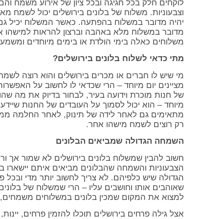
לוקחים חלק בכל חגיגה ובכל ציון של אירוע משמח וה
וצבעוניות. משלוח של בלונים בירושלים יכול לשמח מא
יהיה מדובר במשלוח בהפתעה. כאשר המשלוח יכיל גם זר
מדובר במשלוח מלא באהבה וברצון להראות למישהו אחר
משלוחים כאלה בימי הולדת או בימים מיוחדים ומשמעו
מתי כדאי לשלוח בלונים בירושלים?
מי שיש לו חברים או מכרים בירושלים והוא רוצה לשמ
מציינים יום מיוחד – הרי שכדאי לו לחשוב על האפשרות
של חנות מוכרת וידועה בעיר, לבחור בדיוק את מה שהו
מיוחד – הוא יכול לסמוך על העובדים של החנות שיידעו
מתאימים גם לאחר לידה של תינוק, לאחר החלמה ממח
רק רוצים לשמח מישהו אחר.
השמחה הגדולה שמביאים הבלונים
חשוב להבין שמשלוח בלונים בירושלים לא שמור אך ור
הצבעוניות והשמחה שהבלונים מביאים איתם יישארו ב
הגדולה שיש כלפיהם. לא צריך לחשוב יותר מדי ובכל 
שאוהבים אותו וחושבים עליו – הרי שמשלוח של בלונים
למצוא את המקום שמכין בלונים במשלוחים משמחים, צב
אצל גילה פרחים בירושלים תוכלו להזמין פרחים, יינות